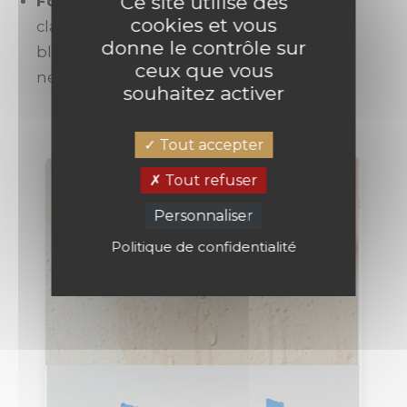
Ce site utilise des
Fonds Colorés
: Si vous posez un papier
cookies et vous
clair sur un mur foncé, peignez le mur en
donne le contrôle sur
blanc pour éviter que la couleur sombre
ceux que vous
ne transparaisse.
souhaitez activer
Tout accepter
Tout refuser
Personnaliser
Politique de confidentialité