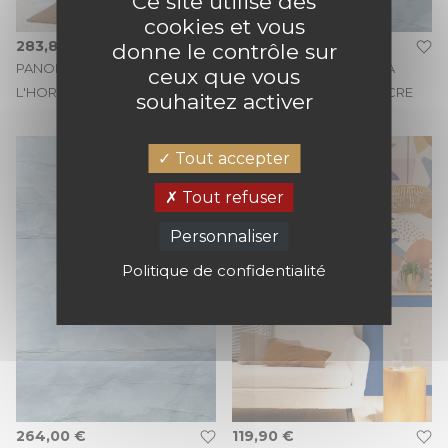
Ce site utilise des
cookies et vous
283,80 €
305,80 €
donne le contrôle sur
PANORAMIQUE PAPIER A
PANORAMIQUE PAPIER A
ceux que vous
L'HORIZON 200X280 ENCRE
L'HORIZON 200X310 ENCRE
souhaitez activer
Tout accepter
Tout refuser
Personnaliser
Politique de confidentialité
264,00 €
119,90 €