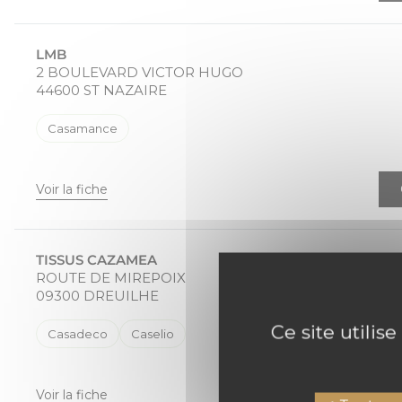
LMB
2 BOULEVARD VICTOR HUGO
44600 ST NAZAIRE
Casamance
Voir la fiche
TISSUS CAZAMEA
ROUTE DE MIREPOIX
09300 DREUILHE
Ce site utilis
Casadeco
Caselio
Voir la fiche