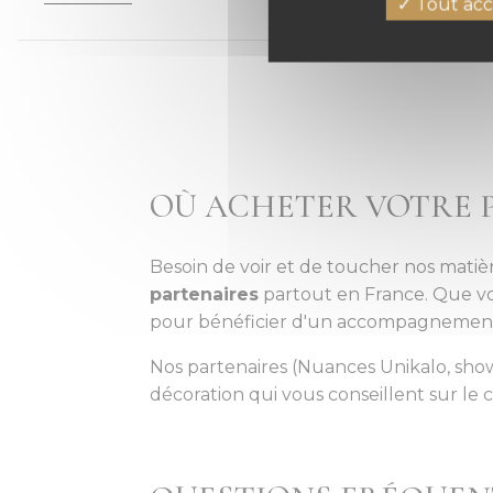
Tout acc
OÙ ACHETER VOTRE P
Besoin de voir et de toucher nos matiè
partenaires
partout en France. Que vo
pour bénéficier d'un accompagnement
Nos partenaires (Nuances Unikalo, showr
décoration qui vous conseillent sur le c