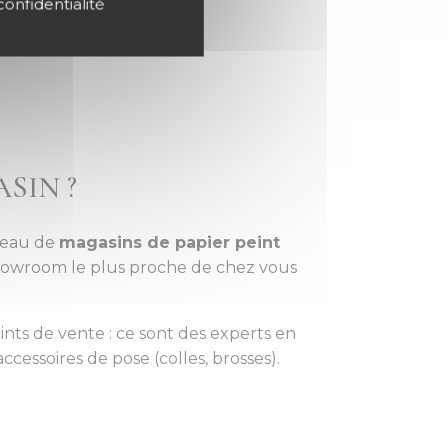
confidentialité
SIN ?
éseau de
magasins de papier peint
showroom le plus proche de chez vous
nts de vente : ce sont des experts en
ccessoires de pose (colles, brosses).