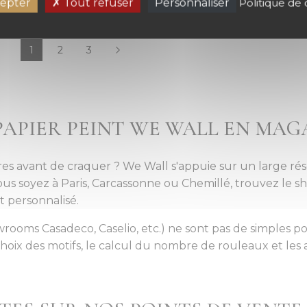
epter
Tout refuser
Personnaliser
Politique de 
1
2
3
Vous lisez actuellement la page
Page
Page
APIER PEINT WE WALL EN MAGA
res avant de craquer ? We Wall s'appuie sur un large r
us soyez à Paris, Carcassonne ou Chemillé, trouvez le 
 personnalisé.
ooms Casadeco, Caselio, etc.) ne sont pas de simples poi
hoix des motifs, le calcul du nombre de rouleaux et les a