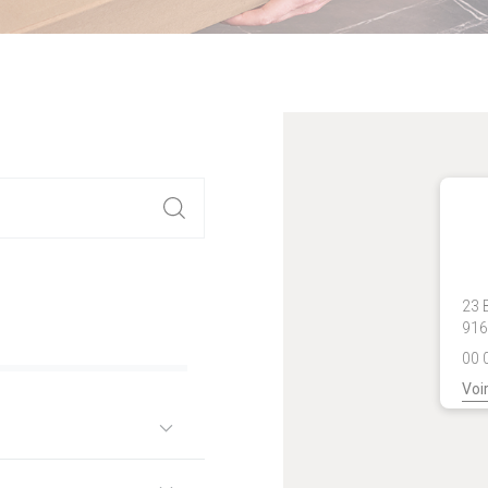
23 
916
00 
Voir