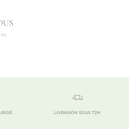
OUS
es.
URISÉ
LIVRAISON SOUS 72H