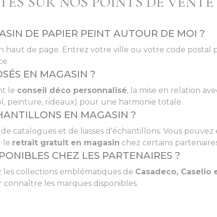
ES SUR NOS POINTS DE VENTE 
IN DE PAPIER PEINT AUTOUR DE MOI ?
n haut de page. Entrez votre ville ou votre code postal pou
ce.
SÉS EN MAGASIN ?
nt le
conseil déco personnalisé
, la mise en relation av
, peinture, rideaux) pour une harmonie totale.
HANTILLONS EN MAGASIN ?
t de catalogues et de liasses d'échantillons. Vous pou
r le
retrait gratuit en magasin
chez certains partenaires
ONIBLES CHEZ LES PARTENAIRES ?
z les collections emblématiques de
Casadeco, Caselio
 connaître les marques disponibles.