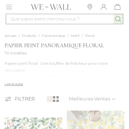
Allez au contenu
Quel papier peint cherchez-vous ?
Accueil
/
Produits
/
Panoramique
/
Motif
/
Floral
PAPIER PEINT PANORAMIQUE FLORAL
70 modèles
Papier peint floral : Une bouffée de fraîcheur pour votre
décoration
Adopter un
papier peint floral
, c'est inviter la nature dans
votre intérieur. Qu’il s’agisse d’une envolée de roses vintage, de
Lire la suite
pivoines délicates ou de cerisiers japonais, notre collection
Trier par
insuffle un charme désuet et chic à vos murs. Idéal pour une
FILTRER
chambre à coucher
ou un salon, le motif fleuri réveille votre
ambiance avec élégance et douceur.