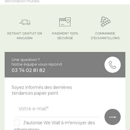
décoration murale.
RETRAIT GRATUIT EN
PAIEMENT 100%
COMMANDE
MAGASIN
SÉCURISÉ
D'ÉCHANTILLONS
Une question ?
Notre équipe vous répond
03 74 02 81 82
Soyez informés des dernières
tendances papier peint
Votre e-mail*
J'autorise We Wall à m'envoyer des
informations