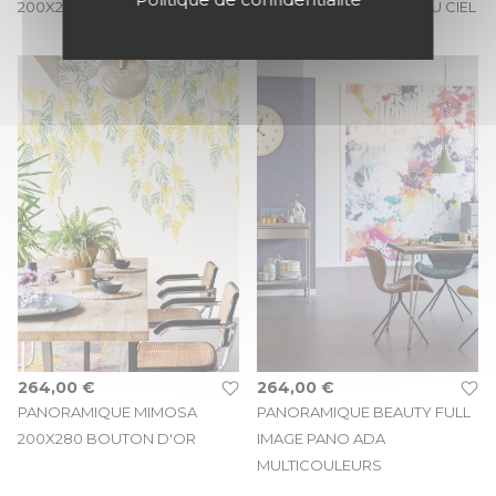
200X280 ROSE BLUSH
VEGETALE 300X280 BLEU CIEL
264,00 €
264,00 €
PANORAMIQUE MIMOSA
PANORAMIQUE BEAUTY FULL
200X280 BOUTON D'OR
IMAGE PANO ADA
MULTICOULEURS