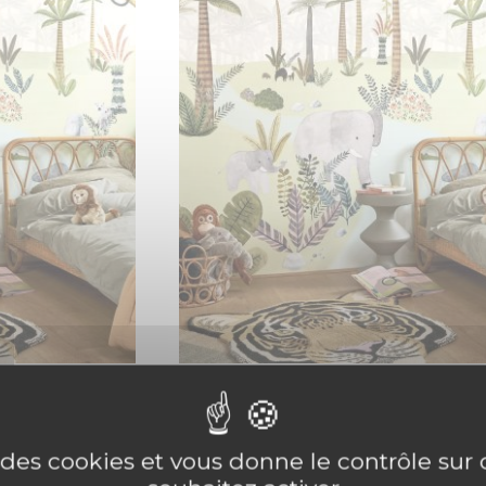
EART OF
PANORAMIQUE IN THE HEART OF
ERT
THE JUNGLE 300X310 VERT
399,75 €
e des cookies et vous donne le contrôle su