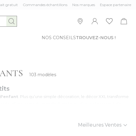
ait gratuit
Commandes échantillons
Nos marques
Espace partenaire
NOS CONSEILS
TROUVEZ-NOUS !
FANTS
103 modèles
its
d'enfant
. Plus qu’une simple décoration, le décor XXL transforme
hantée, d’une carte du monde illustrée ou d’un ciel parsemé de
en créant une atmosphère propice au repos et au jeu.
Trier par
arellés
, aux motifs animaliers délicats et aux paysages naturels
es designs qui évoluent avec l’âge de l’enfant, alliant esthétique