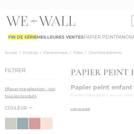
Allez au contenu
FIN DE SÉRIE
MEILLEURES VENTES
PAPIER PEINT
PANOR
Accueil
/
Produits
/
Panoramique
/
Pièce
/
Chambre d'enfants
PAPIER PEINT
FILTRER
Papier peint enfant
Effacer ma sélection - Voir
Éveillez l’imaginaire de vos enfa
tous les produits
la chambre en un véritable terra
COULEUR
Lire la suite
montgolfières, nos
fresques mu
Tendances 2026 : D
En 2026, la chambre d'enfant se
aux tons terreux comme le sauge, 