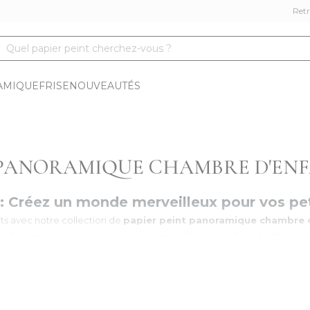
Retr
Quel papier peint cherchez-vous ?
AMIQUE
FRISE
NOUVEAUTÉS
 PANORAMIQUE CHAMBRE D'EN
 : Créez un monde merveilleux pour vos pet
nts avec notre collection de
papier peint panoramique chambre 
in d’aventure ou en un cocon apaisant. Qu’il s’agisse d’une forêt enc
rales pour enfants
sont conçues pour stimuler la créativité tout 
écors poétiques et palettes non-genrées
 veut douce et intemporelle. La tendance est aux
panoramiques aqu
l'ocre ou le vieux rose. Finis les décors trop marqués : on privilégie d