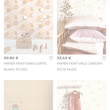
Le papier peint est parfait pour habiller un mur principal, créer
un coin lecture ou délimiter un espace jeux dans la chambre.
50,80 €
53,45 €
PAPIER PEINT MARGUERITE
PAPIER PEINT WILD GARDEN
BLANC ROSES
ROSE NUDE