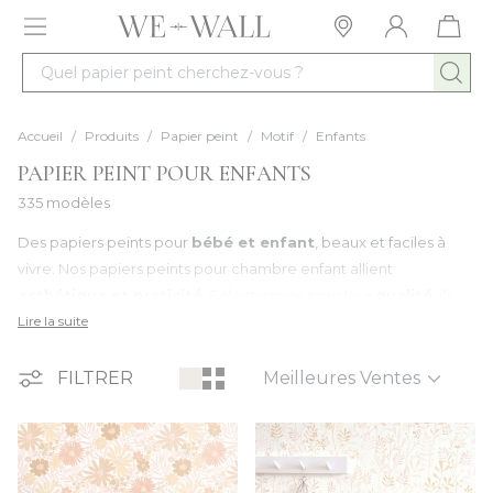
Allez au contenu
Quel papier peint cherchez-vous ?
Accueil
/
Produits
/
Papier peint
/
Motif
/
Enfants
PAPIER PEINT POUR ENFANTS
335 modèles
Des papiers peints pour
bébé et enfant
, beaux et faciles à
vivre. Nos papiers peints pour chambre enfant allient
esthétique et praticité
. Sélectionnés pour leur
qualité
, ils
sont conçus pour s’intégrer facilement dans le quotidien des
Lire la suite
familles : - Motifs doux et ludiques, adaptés à l’univers des
Trier par
enfants
FILTRER
- Coloris apaisants ou joyeux selon l’ambiance recherchée
- Pose facile, idéale pour relooker une chambre sans gros
travaux
- Matériaux durables et résistants