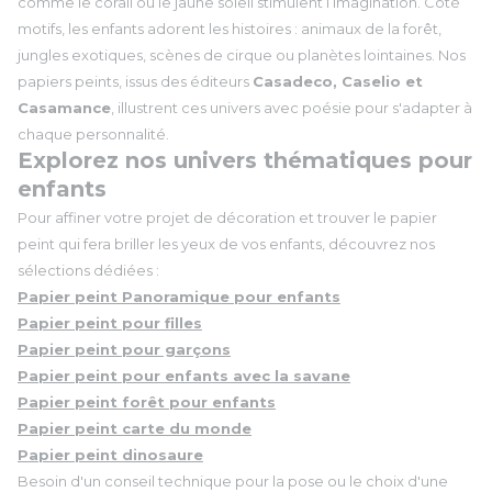
comme le corail ou le jaune soleil stimulent l’imagination. Côté
motifs, les enfants adorent les histoires : animaux de la forêt,
jungles exotiques, scènes de cirque ou planètes lointaines. Nos
papiers peints, issus des éditeurs
Casadeco, Caselio et
Casamance
, illustrent ces univers avec poésie pour s'adapter à
chaque personnalité.
Explorez nos univers thématiques pour
enfants
Pour affiner votre projet de décoration et trouver le papier
peint qui fera briller les yeux de vos enfants, découvrez nos
sélections dédiées :
Papier peint Panoramique pour enfants
Papier peint pour filles
Papier peint pour garçons
Papier peint pour enfants avec la savane
Papier peint forêt pour enfants
Papier peint carte du monde
Papier peint dinosaure
Besoin d'un conseil technique pour la pose ou le choix d'une