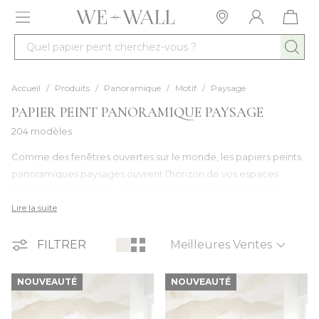
Allez au contenu
Quel papier peint cherchez-vous ?
Accueil
/
Produits
/
Panoramique
/
Motif
/
Paysage
PAPIER PEINT PANORAMIQUE PAYSAGE
204 modèles
Comme des fenêtres ouvertes sur le monde, les papiers peints
panoramiques paysages ouvrent l’horizon de vos espaces
intérieurs. Invitation au voyage, ils forgent la personnalité de
votre décoration et marquent les esprits, en créant une
Lire la suite
ambiance élégante et pleine de vie. Ode à la nature, trompe
Trier par
l’œil plus vrai que nature, ou esquisse graphique, les paysages
FILTRER
de nos panoramiques offrent une expérience visuelle
immersive et inspirante.
NOUVEAUTÉ
NOUVEAUTÉ