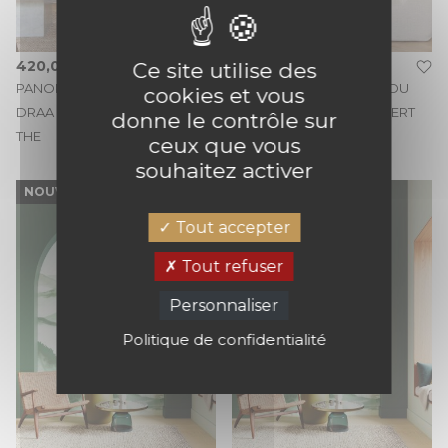
420,00 €
340,00 €
Ce site utilise des
PANORAMIQUE VALLEE DU
PANORAMIQUE VALLEE DU
cookies et vous
DRAA VINYLE 200X310 VERT
DRAA VINYLE 200X250 VERT
donne le contrôle sur
THE
THE
ceux que vous
souhaitez activer
NOUVEAUTÉ
NOUVEAUTÉ
Tout accepter
Tout refuser
Personnaliser
Politique de confidentialité