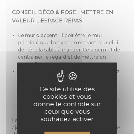
CONSEIL DÉCO & POSE : METTRE EN
VALEUR L'ESPACE REPAS
Le mur d'accent
: Il doit être le mur
principal que l'on voit en entrant, ou celui
derrière la table à manger. Cela permet de
centraliser le regard et de mettre en
valeur l'espace repas.
Association de couleurs
: Si vous choisissez
un papier peint à fort motif, peignez les
autres murs dans une couleur unie
Ce site utilise des
reprenant une teinte présente dans le
cookies et vous
motif (ex: un Vert Sauge si votre jungle en
donne le contrôle sur
contient).
ceux que vous
souhaitez activer
Le papier peint est la solution idéale pour
ajouter de la personnalité sans entreprendre