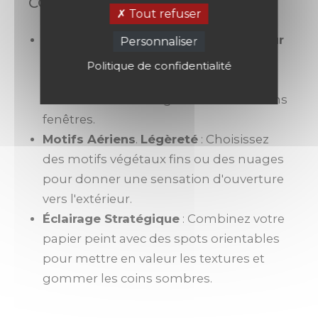
COULOIRS AVEUGLES.
Tout refuser
Teintes Solaires et Naturelles
.
Chaleur
Personnaliser
immédiate
: Le jaune moutarde, le
Politique de confidentialité
terracotta clair ou le beige sable
redonnent de l'énergie à un couloir sans
fenêtres.
Motifs Aériens
.
Légèreté
: Choisissez
des motifs végétaux fins ou des nuages
pour donner une sensation d'ouverture
vers l'extérieur.
Éclairage Stratégique
: Combinez votre
papier peint avec des spots orientables
pour mettre en valeur les textures et
gommer les coins sombres.