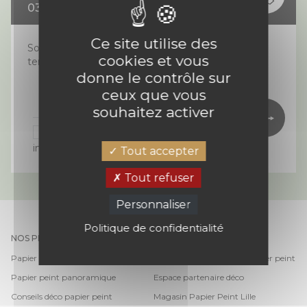
03 74 02 81 82
Ce site utilise des
Soyez informés des dernières
cookies et vous
tendances papier peint
donne le contrôle sur
ceux que vous
Votre e-mail*
souhaitez activer
J'autorise We Wall à m'envoyer des
informations
Tout accepter
Tout refuser
*chez un partenaire déco
Personnaliser
Politique de confidentialité
NOS PRODUITS
NOS SPÉCIALISTES DÉCO
Papier peint tendance
Trouver un magasin de papier peint
Papier peint panoramique
Espace partenaire déco
Conseils déco papier peint
Magasin Papier Peint Lille