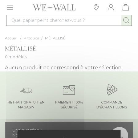
Allez au contenu
Quel papier peint cherchez-vous ?
Accueil
/
Produits
/
MÉTALLISÉ
MÉTALLISÉ
0 modèles
Aucun produit ne correspond à votre sélection.
RETRAIT GRATUIT EN
PAIEMENT 100%
COMMANDE
MAGASIN
SÉCURISÉ
D'ÉCHANTILLONS
Une question ?
Notre équipe vous répond