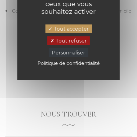
ceux que vous
Mise en relation pour un devis de pose
souhaitez activer
Conseil déco en magasin
Conseil déco à domicile
Produits coordonnés : sol, fenêtre
Tout accepter
Tout refuser
NOS MARQUES
Personnaliser
Politique de confidentialité
Casadeco
Caselio
Casamance
NOUS TROUVER