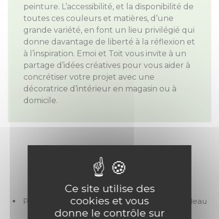
peinture. L’accessibilité, et la disponibilité de
toutes ces couleurs et matières, d’une
grande variété, en font un lieu privilégié qui
donne davantage de liberté à la réflexion et
à l’inspiration. Emoi et Toit vous invite à un
partage d’idées créatives pour vous aider à
concrétiser votre projet avec une
décoratrice d’intérieur en magasin ou à
domicile.
NOS SERVICES
Ce site utilise des
cookies et vous
Produits complèmentaires : colle, brosse, rouleau
donne le contrôle sur
Devis pour pose