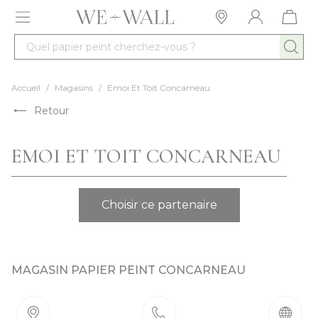
Allez au contenu
Quel papier peint cherchez-vous ?
Accueil
/
Magasins
/
Emoi Et Toit Concarneau
Retour
EMOI ET TOIT CONCARNEAU
Choisir ce partenaire
MAGASIN PAPIER PEINT CONCARNEAU