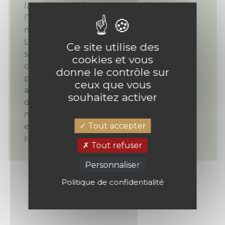
la maison et la femme Que vous cherchiez
l’accessoire tendance, la jolie lampe, voire
même le canapé de vos rêves, l’Étable est
La Boutique qui vous propose une belle
Ce site utilise des
sélection, choisie avec soin auprès de
cookies et vous
créateurs, artisans et grandes marques. En
donne le contrôle sur
parallèle, l’équipe se fait un plaisir de vous
ceux que vous
accompagner dans vos choix déco et se
souhaitez activer
déplace à domicile pour vous épauler au
mieux. Vous écouter, respecter vos envies
Tout accepter
et créer un ou plusieurs espaces qui vous
ressemblent est notre satisfaction !
Tout refuser
Personnaliser
Politique de confidentialité