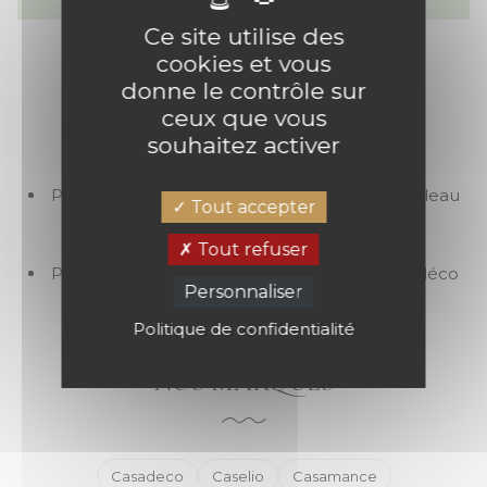
Ce site utilise des
cookies et vous
donne le contrôle sur
NOS SERVICES
ceux que vous
souhaitez activer
Produits complèmentaires : colle, brosse, rouleau
Tout accepter
Mise en relation pour un devis de pose
Conseil déco en magasin
Tout refuser
Produits coordonnés : sol, fenêtre
Articles déco
Personnaliser
Politique de confidentialité
NOS MARQUES
Casadeco
Caselio
Casamance