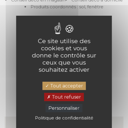
Produits coordonnés : sol, fenêtre
NOS MARQUES
Ce site utilise des
cookies et vous
donne le contrôle sur
Casadeco
Caselio
ceux que vous
souhaitez activer
Tout accepter
NOUS TROUVER
Tout refuser
Personnaliser
Politique de confidentialité