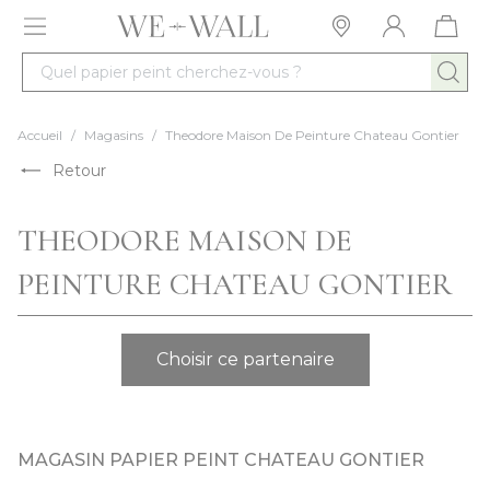
Allez au contenu
Quel papier peint cherchez-vous ?
Accueil
/
Magasins
/
Theodore Maison De Peinture Chateau Gontier
Retour
THEODORE MAISON DE
PEINTURE CHATEAU GONTIER
Choisir ce partenaire
MAGASIN PAPIER PEINT CHATEAU GONTIER