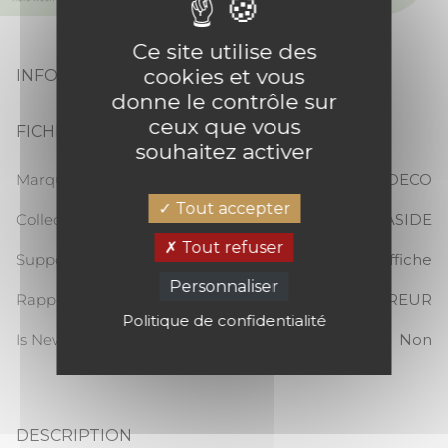
Ce site utilise des
cookies et vous
INFORMATIONS PRODUIT
donne le contrôle sur
ceux que vous
FICHE TECHNIQUE
souhaitez activer
Marque
CASADECO
Tout accepter
Collection
SEASIDE
Tout refuser
Support
Affiche
Personnaliser
Rapport Vertical
#ERREUR
Politique de confidentialité
Is New
Non
DESCRIPTION