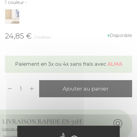
1
couleur
-
À partir de:
24,85 €
Disponible
/ rouleau
Paiement en 3x ou 4x sans frais avec
ALMA
Quantité
Ajouter au panier