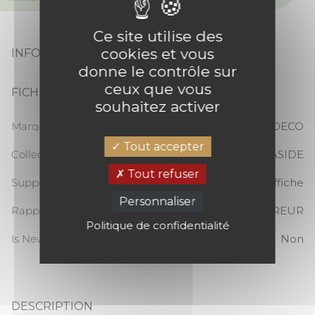
Ce site utilise des
cookies et vous
INFORMATIONS PRODUIT
donne le contrôle sur
ceux que vous
FICHE TECHNIQUE
souhaitez activer
Marque
CASADECO
Tout accepter
Collection
SEASIDE
Tout refuser
Support
Affiche
Personnaliser
Rapport Vertical
#ERREUR
Politique de confidentialité
Is New
Non
DESCRIPTION