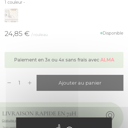
1
couleur
-
À partir de:
24,85 €
Disponible
/ rouleau
Paiement en 3x ou 4x sans frais avec
ALMA
Quantité
Ajouter au panier