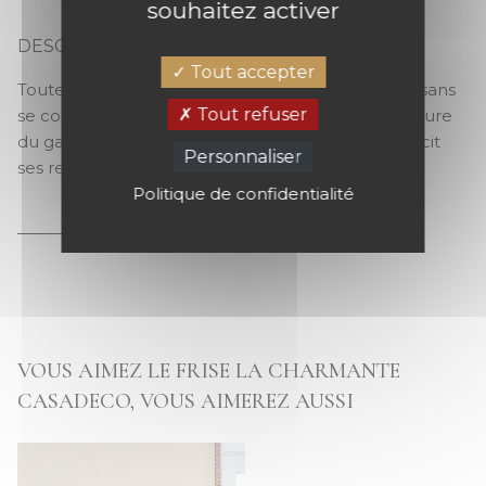
souhaitez activer
DESCRIPTION
LA CHARMANTE
Tout accepter
Toute en transparence La Charmante se dévoile sans
Tout refuser
se compromettre ! Elle glisse sur la partie supérieure
du galon 5 cm x 6 m une ombre portée qui adoucit
Personnaliser
ses rectangles colorés
Politique de confidentialité
VOUS AIMEZ LE FRISE LA CHARMANTE
CASADECO, VOUS AIMEREZ AUSSI