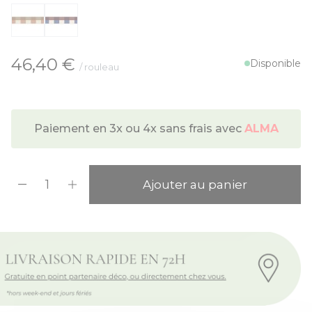
À partir de:
46,40 €
Disponible
/ rouleau
Paiement en 3x ou 4x sans frais avec
ALMA
Quantité
Ajouter au panier