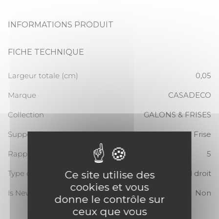
INFORMATIONS PRODUIT
FICHE TECHNIQUE
Largeur totale (cm)
0,05
Marque
CASADECO
Collection
GALONS & FRISES
Support
Frise
Rapport Vertical
5
Ce site utilise des
Type de raccord
Raccord droit
cookies et vous
Is New
Non
donne le contrôle sur
ceux que vous