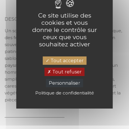
Ce site utilise des
DESCRIPTION
cookies et vous
ALMERIA
donne le contrôle sur
Un souffle chaud venu du Sud. Dans ce panoramique,
ceux que vous
des feuilles patinées par le soleil sont restituées en
souhaitez activer
souvenir d’un été andalou. Lignes souples, teintes
patinées par le soleil, ombres douces sur un sol
sablonneux… ALMERIA capture l’essence d’un
Tout accepter
paysage aride, un décor à la fois brut et apaisant, un
Tout refuser
hommage à la beauté organique des matières
simples. Ici, la lumière se faufile entre les nervures,
Personnaliser
caresse les courbes, et révèle la poésie d’un désert
Politique de confidentialité
végétal. ALMERIA transforme le mur en horizon, et la
pièce en refuge.