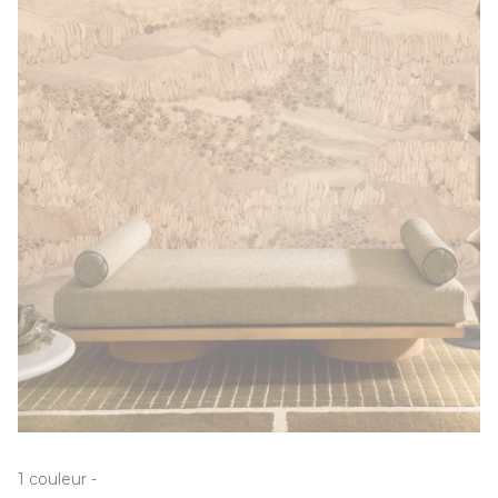
1
couleur
-