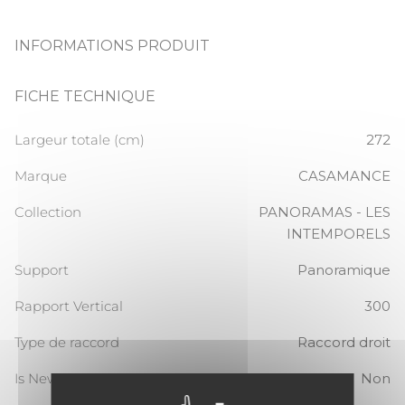
INFORMATIONS PRODUIT
FICHE TECHNIQUE
Largeur totale (cm)
272
Marque
CASAMANCE
Collection
PANORAMAS - LES
INTEMPORELS
Support
Panoramique
Rapport Vertical
300
Type de raccord
Raccord droit
Is New
Non