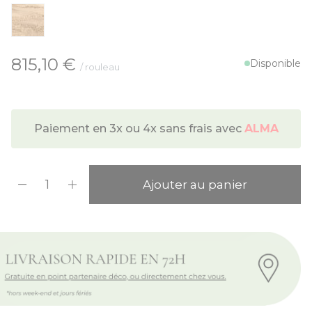
À partir de:
815,10 €
Disponible
/ rouleau
Paiement en 3x ou 4x sans frais avec
ALMA
Quantité
Ajouter au panier