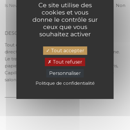
Ce site utilise des
Is New
Non
cookies et vous
donne le contrôle sur
ceux que vous
souhaitez activer
DESCRIPTION
CAPILLARIS
Tout en finesse, les graminées semblent avoir été
Tout accepter
directement dessinées sur le mur à l’encre de chine.
Le trait léger et précis fait danser les tiges sur ce
Tout refuser
papier-peint panoramique. Décliné en deux coloris,
Capillaris s’offre une place de choix sur un mur de
Personnaliser
salon ou dans une chambre d’enfant.
Politique de confidentialité