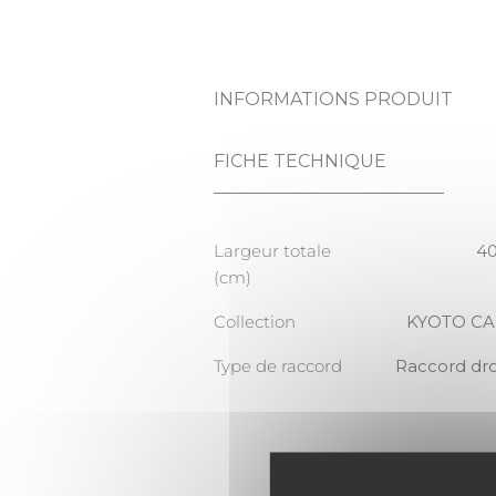
INFORMATIONS PRODUIT
FICHE TECHNIQUE
Largeur totale
4
(cm)
Collection
KYOTO C
Type de raccord
Raccord dro