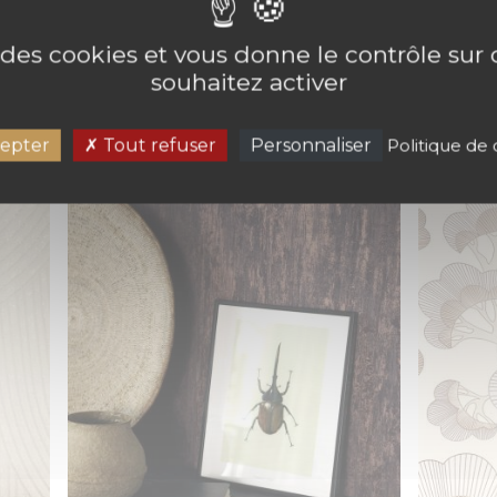
ANORAMIQUE CEREMONIE DU THE_
e des cookies et vous donne le contrôle su
souhaitez activer
epter
Tout refuser
Personnaliser
Politique de 