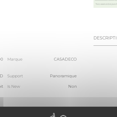
DESCRIPT
00
Marque
CASADECO
AD
Support
Panoramique
it
Is New
Non