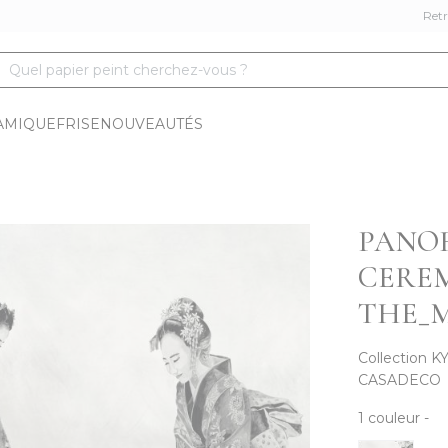
Retr
Quel papier peint cherchez-vous ?
AMIQUE
FRISE
NOUVEAUTÉS
PANO
CERE
THE_
Collection
K
CASADECO
1
couleur
-