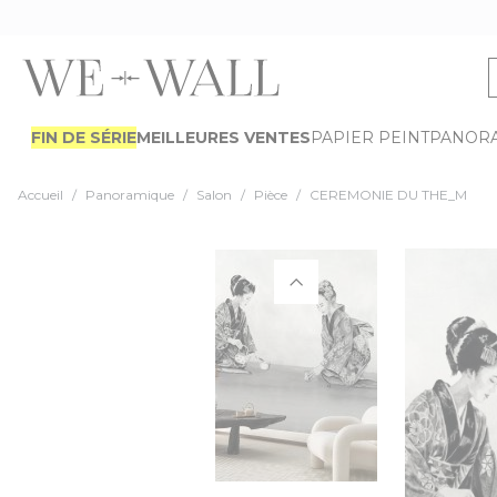
Allez au contenu
FIN DE SÉRIE
MEILLEURES VENTES
PAPIER PEINT
PANOR
Accueil
/
Panoramique
/
Salon
/
Pièce
/
CEREMONIE DU THE_M