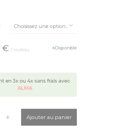
s
 €
Disponible
/ rouleau
 en 3x ou 4x sans frais avec
ALMA
ité
Ajouter au panier