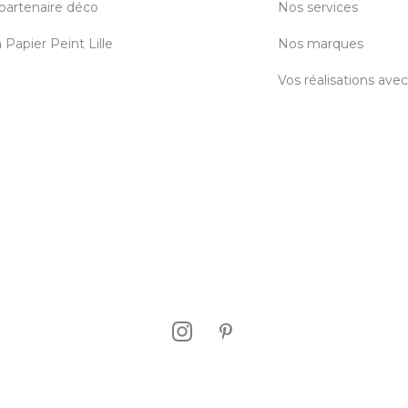
partenaire déco
Nos services
Papier Peint Lille
Nos marques
Vos réalisations ave
CGV
-
Mentions légales
-
Données personnelles