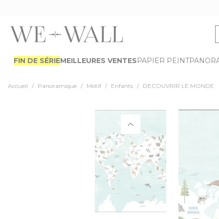
Allez au contenu
FIN DE SÉRIE
MEILLEURES VENTES
PAPIER PEINT
PANOR
Accueil
/
Panoramique
/
Motif
/
Enfants
/
DECOUVRIR LE MONDE