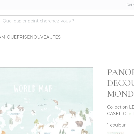
Retr
Quel papier peint cherchez-vous ?
AMIQUE
FRISE
NOUVEAUTÉS
PANO
DECOU
MOND
Collection
L
CASELIO
1
couleur
-