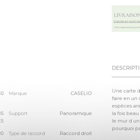
DESCRIPT
Une carte 
50
Marque
CASELIO
faire en un
espèces ani
IS
Support
Panoramique
la fois beau
S
le mur d u
pourquoi pa
80
Type de raccord
Raccord droit