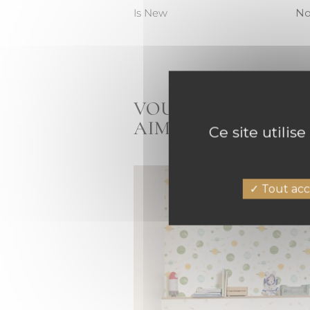
Is New
N
VOUS AIMEZ LE P
AIMEREZ AUSSI
Ce site utilis
Tout acc