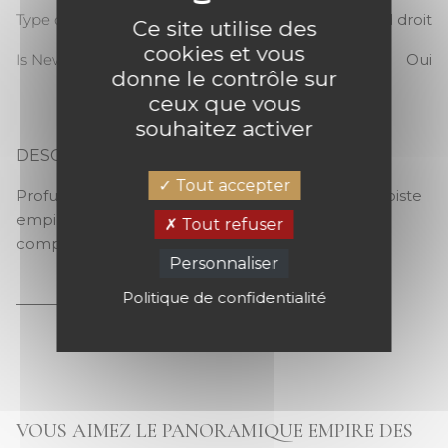
Type de raccord
Raccord droit
Ce site utilise des
cookies et vous
Is New
Oui
donne le contrôle sur
ceux que vous
souhaitez activer
DESCRIPTION
EMPIRE DES FORMES VINYLE
Tout accepter
Profusion cubiste Etonnante, cette inspiration cubiste
empile avec grâce volumes et couleurs dans une
Tout refuser
composition mystérieuse et sensible.
Personnaliser
Politique de confidentialité
VOUS AIMEZ LE PANORAMIQUE EMPIRE DES