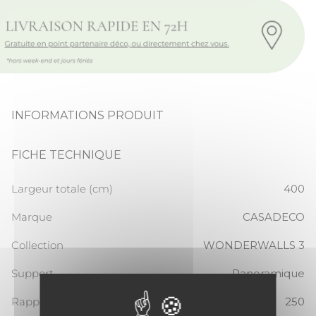
INFORMATIONS PRODUIT
FICHE TECHNIQUE
Largeur totale (cm)
400
Marque
CASADECO
Collection
WONDERWALLS 3
Support
Panoramique
Rapport Vertical
250