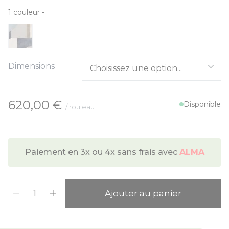
1
couleur
-
Dimensions
À partir de:
620,00 €
Disponible
/ rouleau
Paiement en 3x ou 4x sans frais avec
ALMA
Quantité
Ajouter au panier