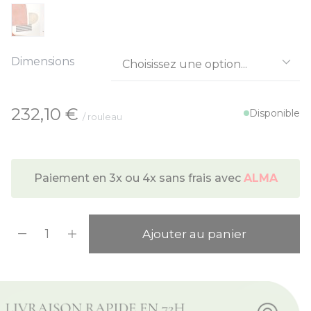
Dimensions
À partir de:
232,10 €
Disponible
/ rouleau
Paiement en 3x ou 4x sans frais avec
ALMA
Quantité
Ajouter au panier