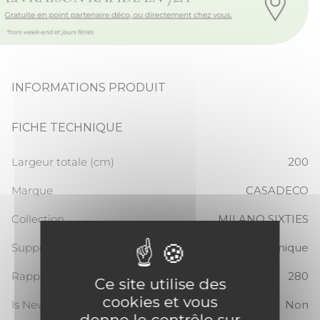
INFORMATIONS PRODUIT
FICHE TECHNIQUE
Largeur totale (cm)
200
Marque
CASADECO
Collection
MILANO SIXTIES
Support
Panoramique
Rapport Vertical
280
Ce site utilise des
cookies et vous
Is New
Non
donne le contrôle sur