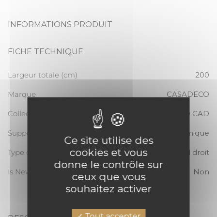
INFORMATIONS PRODUIT
FICHE TECHNIQUE
Largeur totale (cm)
200
Marque
CASADECO
Collection
KYOTO CAD
Support
Panoramique
Ce site utilise des
cookies et vous
Type de raccord
Raccord droit
donne le contrôle sur
Is New
Non
ceux que vous
souhaitez activer
Tout accepter