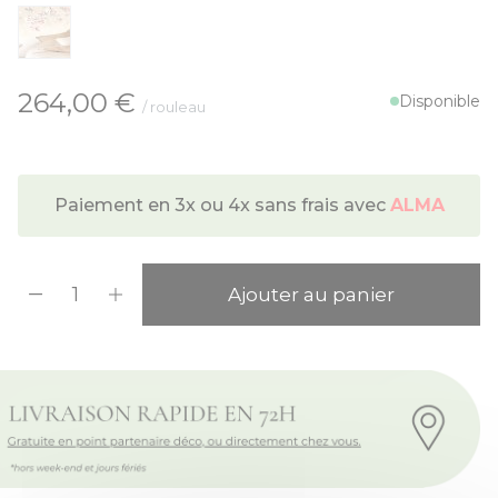
À partir de:
264,00 €
Disponible
/ rouleau
Paiement en 3x ou 4x sans frais avec
ALMA
Quantité
Ajouter au panier