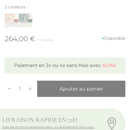
2
couleurs
-
À partir de:
264,00 €
Disponible
/ rouleau
Paiement en 3x ou 4x sans frais avec
ALMA
Quantité
Ajouter au panier