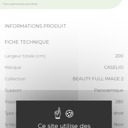
INFORMATIONS PRODUIT
FICHE TECHNIQUE
Largeur totale (cm)
200
Marque
CASELIO
Collection
BEAUTY FULL IMAGE 2
Support
Panoramique
Rapport Vertical
280
Type de raccord
Raccord droit
Is New
Non
Ce site utilise des