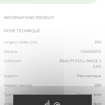
INFORMATIONS PRODUIT
FICHE TECHNIQUE
Largeur totale (cm)
200
Marque
CASADECO
Collection
BEAUTY FULL IMAGE 2
CAD
Support
Panoramique
Rapport Vertical
280
Type de raccord
Raccord droit
Is New
Non