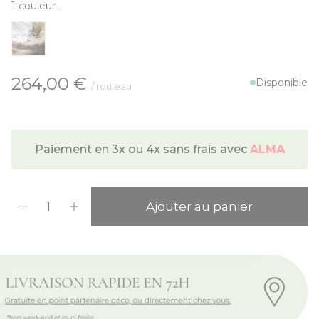
1
couleur
-
À partir de:
264,00 €
Disponible
/ rouleau
Paiement en 3x ou 4x sans frais avec
ALMA
Quantité
Ajouter au panier