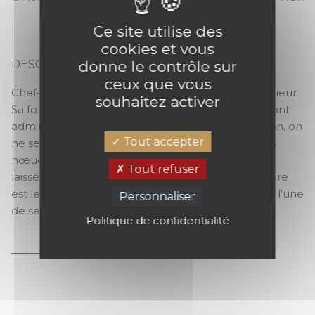
Ce site utilise des
cookies et vous
donne le contrôle sur
DESCRIPTION
PANORAMIQUE SAULE
ceux que vous
Chef-d’œuvre de la forêt à exposer dans son intérieur.
souhaitez activer
Sa force majestueuse et sa splendeur naturelle sont
admirables. En format XXL sur un mur de la maison, on
Tout accepter
ne se lasse pas de contempler la structure de ses
nœuds, l’harmonie de ses couleurs, les marques
Tout refuser
laissées par le temps et la vie de la forêt… La Nature
est le plus grand artiste de notre Terre, l’Arbre est l’une
Personnaliser
de ses œuvres de génie.
Politique de confidentialité