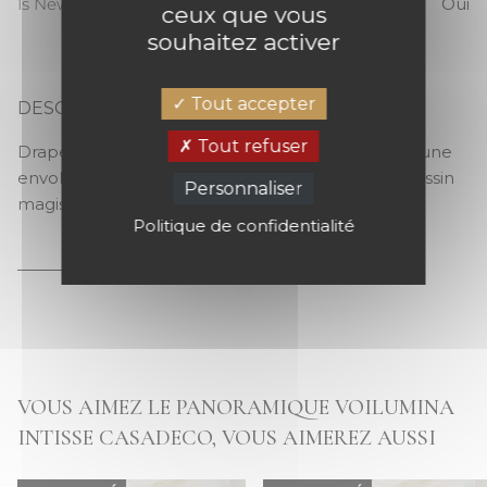
Is New
Oui
ceux que vous
souhaitez activer
Tout accepter
DESCRIPTION
VOILUMINA INTISSE
Tout refuser
Draperie polychrome Une danse des 7 voiles ou une
envolée textile ? C’est en tout cas un travail de dessin
Personnaliser
magistral, et un jeu de couleurs impérial.
Politique de confidentialité
VOUS AIMEZ LE PANORAMIQUE VOILUMINA
INTISSE CASADECO, VOUS AIMEREZ AUSSI