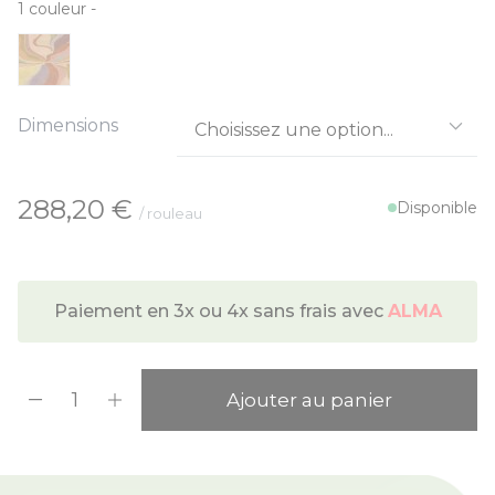
1
couleur
-
Dimensions
À partir de:
288,20 €
Disponible
/ rouleau
Paiement en 3x ou 4x sans frais avec
ALMA
Quantité
Ajouter au panier