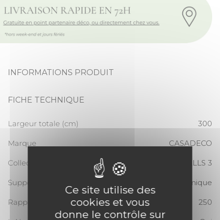
INFORMATIONS PRODUIT
FICHE TECHNIQUE
Largeur totale (cm)
300
Marque
CASADECO
Collection
WONDERWALLS 3
Support
Panoramique
Ce site utilise des
cookies et vous
Rapport Vertical
250
donne le contrôle sur