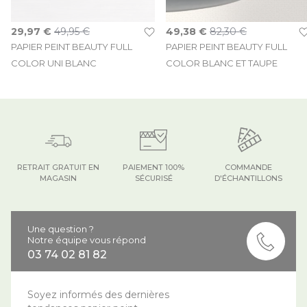
Prix Spécial
Prix Spécial
29,97 €
49,95 €
49,38 €
82,30 €
PAPIER PEINT BEAUTY FULL
PAPIER PEINT BEAUTY FULL
COLOR UNI BLANC
COLOR BLANC ET TAUPE
RETRAIT GRATUIT EN
PAIEMENT 100%
COMMANDE
MAGASIN
SÉCURISÉ
D'ÉCHANTILLONS
Une question ?
Notre équipe vous répond
03 74 02 81 82
Soyez informés des dernières