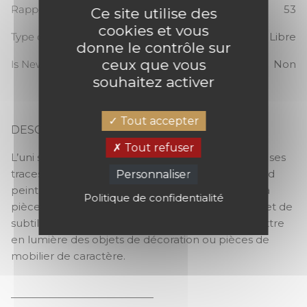
Rapport Vertical
53
Ce site utilise des
cookies et vous
Type de raccord
Sans raccord / Libre
donne le contrôle sur
ceux que vous
Is New
Non
souhaitez activer
Tout accepter
DESCRIPTION
BEAUTY FULL COLOR
Tout refuser
L’uni se fait tramé, profond, élégant... Ses ombres, ses
traces, sa texture, tout est travaillé comme un fond
Personnaliser
peint à la main sur le papier peint : il enveloppe la
Politique de confidentialité
pièce de sa délicate sobriété, pleine de nuances et de
subtilité. Ce choix de papier peint permet de mettre
en lumière des objets de décoration ou pièces de
mobilier de caractère.