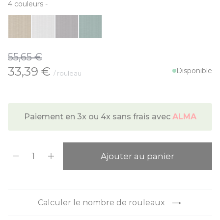
4
couleurs
-
55,65 €
À partir de:
33,39 €
Disponible
/ rouleau
Paiement en 3x ou 4x sans frais avec
ALMA
Quantité
Ajouter au panier
Calculer le nombre de rouleaux