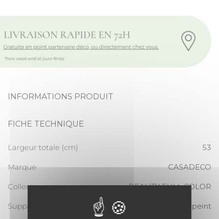
INFORMATIONS PRODUIT
FICHE TECHNIQUE
Largeur totale (cm)
53
Marque
CASADECO
Collection
BEAUTY FULL COLOR
Support
Papier peint