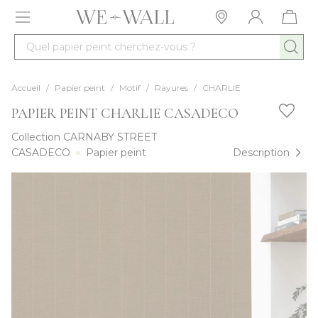
Allez au contenu
Quel papier peint cherchez-vous ?
Accueil
/
Papier peint
/
Motif
/
Rayures
/
CHARLIE
PAPIER PEINT CHARLIE CASADECO
Collection
CARNABY STREET
CASADECO
Papier peint
Description