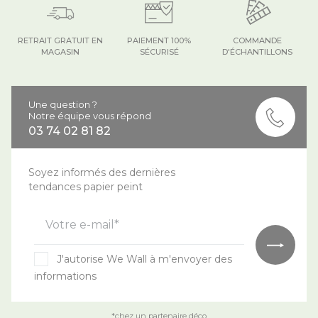
RETRAIT GRATUIT EN
PAIEMENT 100%
COMMANDE
MAGASIN
SÉCURISÉ
D'ÉCHANTILLONS
Une question ?
Notre équipe vous répond
03 74 02 81 82
Soyez informés des dernières
tendances papier peint
Votre e-mail*
J'autorise We Wall à m'envoyer des
informations
*chez un partenaire déco