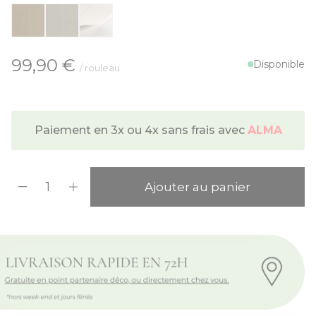
À partir de:
99,90 €
Disponible
/ rouleau
Paiement en 3x ou 4x sans frais avec
ALMA
Quantité
Ajouter au panier