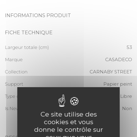
INFORMATIONS PRODUIT
FICHE TECHNIQUE
Largeur totale (cm)
53
Marque
CASADECO
Collection
CARNABY STREET
Support
Papier peint
Type de raccord
Sans raccord / Libre
Is New
Non
Ce site utilise des
cookies et vous
donne le contrôle sur