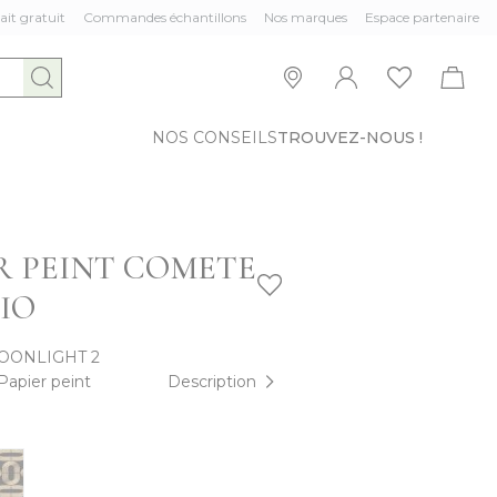
ait gratuit
Commandes échantillons
Nos marques
Espace partenaire
NOS CONSEILS
TROUVEZ-NOUS !
R PEINT COMETE
IO
OONLIGHT 2
Papier peint
Description