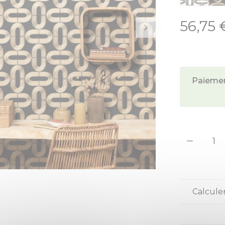
56,75 
À partir de:
Paiement
Quant
Calcule