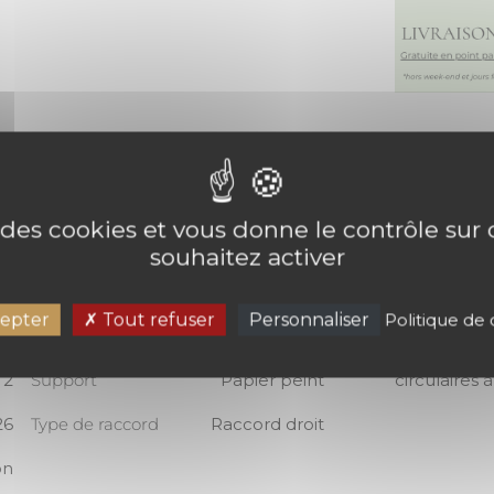
DESCRIPT
e des cookies et vous donne le contrôle su
souhaitez activer
Le noir et 
53
Marque
CASELIO
epter
Tout refuser
Personnaliser
Politique de 
touche de d
chaleur. On
 2
Support
Papier peint
circulaires 
26
Type de raccord
Raccord droit
on