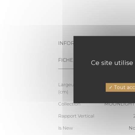
INFORMATIONS PRODUIT
FICHE TECHNIQUE
Ce site utilis
Largeur totale
Tout acc
(cm)
Collection
MOONLIGHT
Rapport Vertical
Is New
N