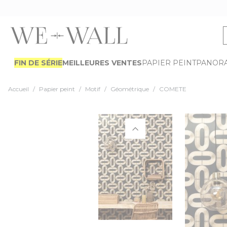
Allez au contenu
FIN DE SÉRIE
MEILLEURES VENTES
PAPIER PEINT
PANOR
Accueil
/
Papier peint
/
Motif
/
Géométrique
/
COMETE