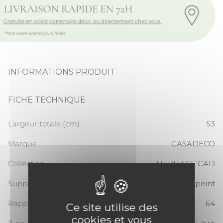
INFORMATIONS PRODUIT
FICHE TECHNIQUE
Largeur totale (cm)
53
Marque
CASADECO
Collection
HERITAGE CAD
Support
Papier peint
Rapport Vertical
64
Ce site utilise des
cookies et vous