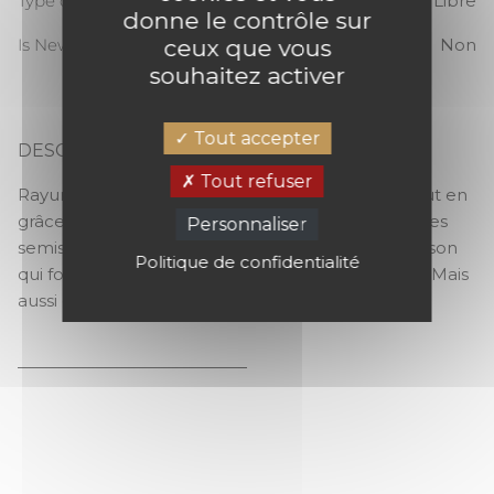
Type de raccord
Sans raccord / Libre
donne le contrôle sur
ceux que vous
Is New
Non
souhaitez activer
Tout accepter
DESCRIPTION
ELIZABETH
Tout refuser
Rayure avec twist. Elizabeth aligne ses rayures tout en
grâce et apporte un brin de rectitude au milieu des
Personnaliser
semis d’Héritage. Fleurs et rayures, une combinaison
Politique de confidentialité
qui fonctionne à merveille en matière de mode… Mais
aussi de décoration d’intérieur.