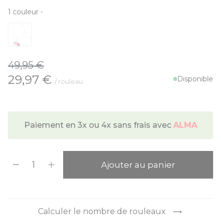
1
couleur
-
49,95 €
À partir de:
29,97 €
Disponible
/ rouleau
Paiement en 3x ou 4x sans frais avec
ALMA
Quantité
Ajouter au panier
Calculer le nombre de rouleaux