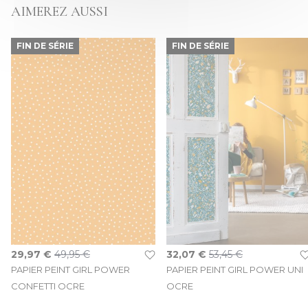
AIMEREZ AUSSI
FIN DE SÉRIE
FIN DE SÉRIE
Prix Spécial
Prix Spécial
29,97 €
49,95 €
32,07 €
53,45 €
PAPIER PEINT GIRL POWER
PAPIER PEINT GIRL POWER UNI
CONFETTI OCRE
OCRE