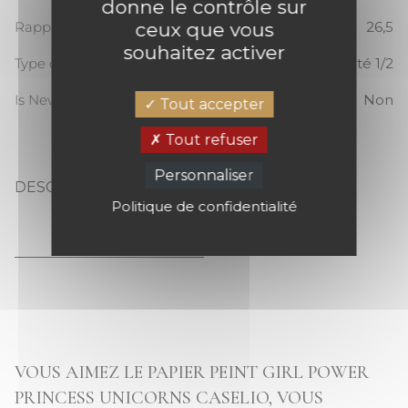
donne le contrôle sur
ceux que vous
Rapport Vertical
26,5
souhaitez activer
Type de raccord
Raccord sauté 1/2
Is New
Non
Tout accepter
Tout refuser
Personnaliser
DESCRIPTION
Politique de confidentialité
GIRL POWER PRINCESS UNICORNS
VOUS AIMEZ LE PAPIER PEINT GIRL POWER
PRINCESS UNICORNS CASELIO, VOUS