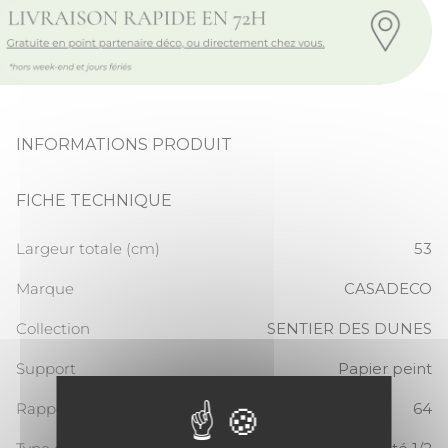
INFORMATIONS PRODUIT
FICHE TECHNIQUE
Largeur totale (cm)
53
Marque
CASADECO
Collection
SENTIER DES DUNES
Support
Papier peint
Rapport Vertical
64