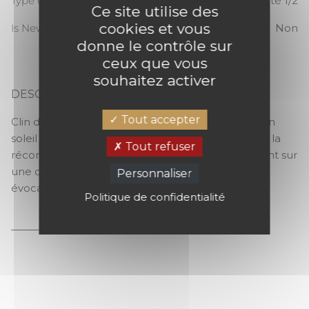
Type de raccord
Raccord sauté 1/2
Ce site utilise des
cookies et vous
Is New
Non
donne le contrôle sur
ceux que vous
souhaitez activer
DESCRIPTION
LITTORAL
Tout accepter
Clin d’œil méditerranéen Une promenade sous un
soleil brûlant, une pause sous les pins parasol… et la
Tout refuser
récompense finale : un point de vue époustouflant sur
une crique déserte. C’est le cadeau de Littoral,
Personnaliser
évocation tout en pureté des rivages du Midi.
Politique de confidentialité