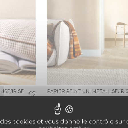
LISE/IRISE
PAPIER PEINT UNI METALLISE/IRI
ECRU DORE
49,95 €
e des cookies et vous donne le contrôle su
NOUVEAUTÉ