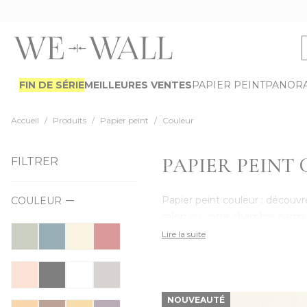
Allez au contenu
FIN DE SÉRIE
MEILLEURES VENTES
PAPIER PEINT
PANOR
Accueil
/
Produits
/
Papier peint
/
Couleur
PAPIER PEINT
FILTRER
Papier peint couleur : découvr
COULEUR
salon ou votre chambre parmi 
Lire la suite
NOUVEAUTÉ