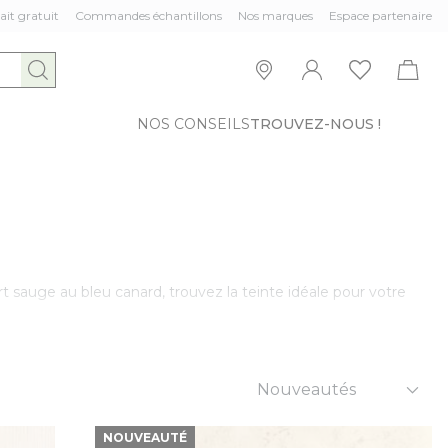
ait gratuit
Commandes échantillons
Nos marques
Espace partenaire
NOS CONSEILS
TROUVEZ-NOUS !
t sauge au bleu canard, trouvez la teinte idéale pour votre
Trier par
NOUVEAUTÉ