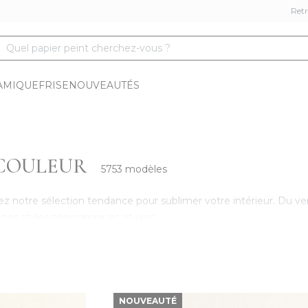
Retr
Quel papier peint cherchez-vous ?
AMIQUE
FRISE
NOUVEAUTÉS
 COULEUR
5753 modèles
ez notre sélection tendance pour sublimer votre intérieur. Du ver
nos styles panoramiques et unis.
NOUVEAUTÉ