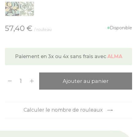
À partir de:
57,40 €
Disponible
/ rouleau
Paiement en 3x ou 4x sans frais avec
ALMA
Quantité
Ajouter au panier
Calculer le nombre de rouleaux