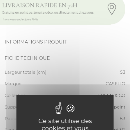
INFORMATIONS PRODUIT
FICHE TECHNIQUE
Largeur totale (cm)
53
Marque
CASELIO
Collection
GREEN & CO
Support
Papier peint
Rapport Vertical
53
Ce site utilise des
cookies et vous