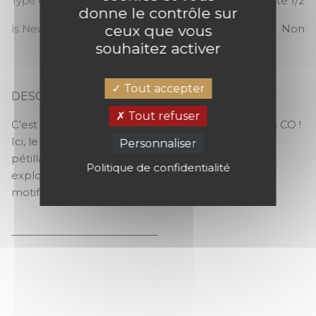
Type de raccord
Raccord sauté 1/2
donne le contrôle sur
ceux que vous
Is New
Non
souhaitez activer
Tout accepter
DESCRIPTION
MANAUS
Tout refuser
C’est le dessin phare de cette collection GREEN & CO !
Ici, le vert prend de la couleur en se mixant aux
Personnaliser
pétillants ocres, jolis roses et puissants bleus. Une
Politique de confidentialité
explosion de couleurs pour le plus lumineux des
motifs. Direction les pays chauds !