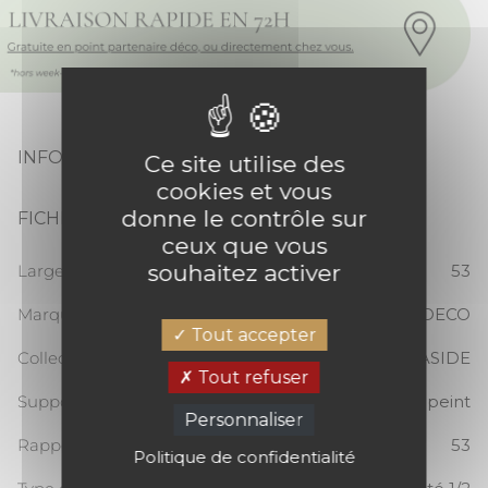
INFORMATIONS PRODUIT
Ce site utilise des
cookies et vous
donne le contrôle sur
FICHE TECHNIQUE
ceux que vous
souhaitez activer
Largeur totale (cm)
53
Marque
CASADECO
Tout accepter
Collection
SEASIDE
Tout refuser
Support
Papier peint
Personnaliser
Rapport Vertical
53
Politique de confidentialité