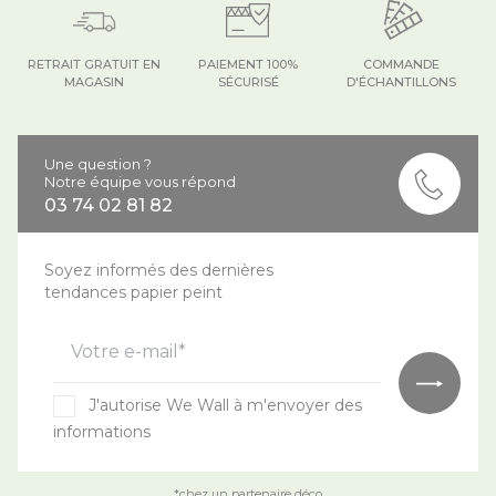
RETRAIT GRATUIT EN
PAIEMENT 100%
COMMANDE
MAGASIN
SÉCURISÉ
D'ÉCHANTILLONS
Une question ?
Notre équipe vous répond
03 74 02 81 82
Soyez informés des dernières
tendances papier peint
Votre e-mail*
J'autorise We Wall à m'envoyer des
informations
*chez un partenaire déco