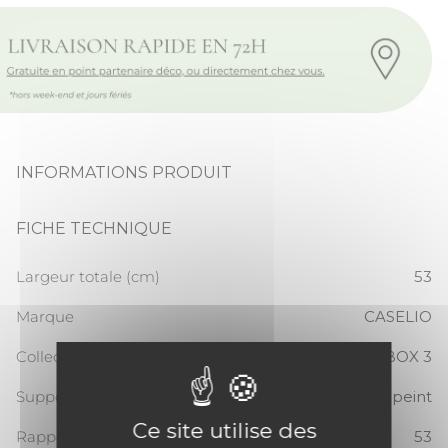
INFORMATIONS PRODUIT
FICHE TECHNIQUE
Largeur totale (cm)
53
Marque
CASELIO
Collection
COLOR BOX 3
Support
Papier peint
Ce site utilise des
Rapport Vertical
53