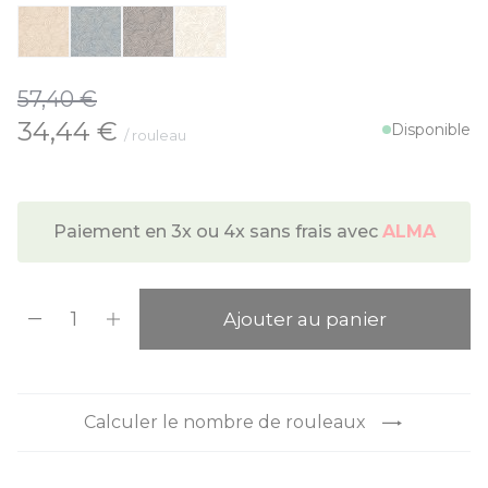
57,40 €
À partir de:
34,44 €
Disponible
/ rouleau
Paiement en 3x ou 4x sans frais avec
ALMA
Quantité
Ajouter au panier
Calculer le nombre de rouleaux