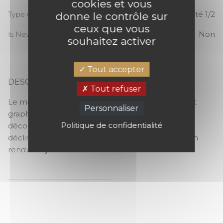
cookies et vous
Type de raccord
Raccord sauté 1/2
donne le contrôle sur
ceux que vous
Is New
Non
souhaitez activer
Tout accepter
DESCRIPTION
Tout refuser
MIRAGE
Le mirage devient réel avec ces motifs abstraits et
Personnaliser
graphiques, qui s’adapteront dans toutes les
Politique de confidentialité
décorations intérieures. Ses traits lumineux se
déclinent sur des fonds avec du caractère pour un
rendu toujours chic.