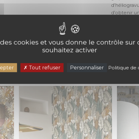
d’héliograv
d’obtenir u
des couleur
e des cookies et vous donne le contrôle su
souhaitez activer
PIER PEINT MIRISSA CASAMANCE,
epter
Tout refuser
Personnaliser
Politique de 