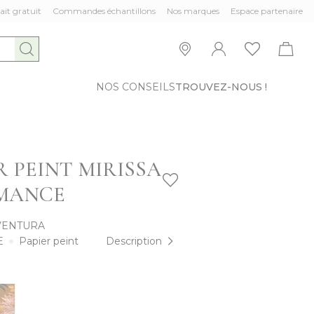
ait gratuit
Commandes échantillons
Nos marques
Espace partenaire
NOS CONSEILS
TROUVEZ-NOUS !
R PEINT MIRISSA
MANCE
VENTURA
E
Papier peint
Description