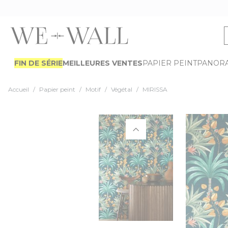
Allez au contenu
FIN DE SÉRIE
MEILLEURES VENTES
PAPIER PEINT
PANOR
Accueil
/
Papier peint
/
Motif
/
Végétal
/
MIRISSA