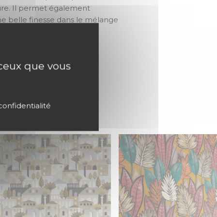
ure. Il permet également
ne belle finesse dans le mélange
s.
r ceux que vous
 VOUS AIMEREZ
confidentialité