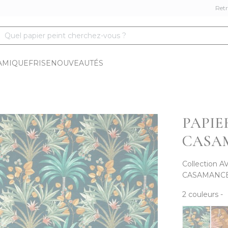
Retr
Quel papier peint cherchez-vous ?
AMIQUE
FRISE
NOUVEAUTÉS
PAPIE
CASA
Collection
A
CASAMANC
2
couleurs
-