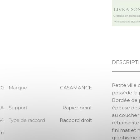
DESCRIPT
Petite ville
70
Marque
CASAMANCE
possède la p
Bordée de p
RA
Support
Papier peint
épouse des
au coucher d
64
Type de raccord
Raccord droit
retranscrite
fini mat et 
on
graphisme 