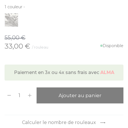
1
couleur
-
55,00 €
À partir de:
33,00 €
Disponible
/ rouleau
Paiement en 3x ou 4x sans frais avec
ALMA
Quantité
Ajouter au panier
Calculer le nombre de rouleaux