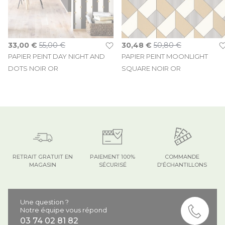
Prix Spécial
Prix Spécial
33,00 €
55,00 €
30,48 €
50,80 €
PAPIER PEINT DAY NIGHT AND
PAPIER PEINT MOONLIGHT
DOTS NOIR OR
SQUARE NOIR OR
RETRAIT GRATUIT EN
PAIEMENT 100%
COMMANDE
MAGASIN
SÉCURISÉ
D'ÉCHANTILLONS
Une question ?
Notre équipe vous répond
03 74 02 81 82