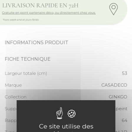
INFORMATIONS PRODUIT
FICHE TECHNIQUE
Largeur totale (cm)
53
Marque
CASADECO
Collection
GINKGO
Support
Papier peint
Rapport Vertical
64
Ce site utilise des