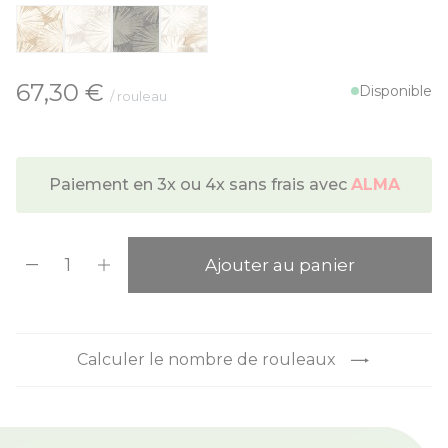
À partir de:
67,30 €
Disponible
/ rouleau
Paiement en 3x ou 4x sans frais avec
ALMA
Quantité
Ajouter au panier
Calculer le nombre de rouleaux