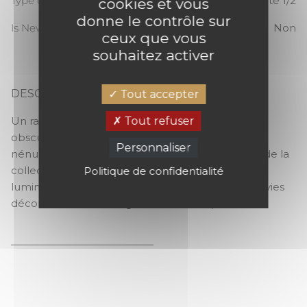
Type de raccord
Raccord sauté 1/2
cookies et vous
donne le contrôle sur
Is New
Non
ceux que vous
souhaitez activer
DESCRIPTION
Tout accepter
NENUPHAR
Tout refuser
Un rayonnement graphique, jouant avec le clair-
obscur, évoque une généreuse éclosion de
Personnaliser
nénuphars, imaginée dans les 5 nuances phares de la
collection « Ginkgo ». A choisir dans une tonalité
Politique de confidentialité
lumineuse, colorée ou plus sombre, selon vos envies
décoratives et l’éclairage naturel de la pièce.