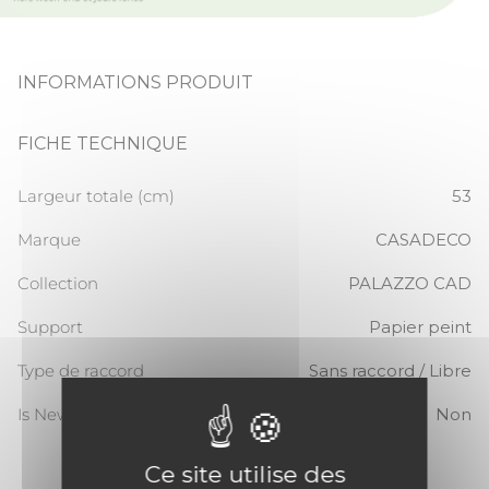
INFORMATIONS PRODUIT
FICHE TECHNIQUE
Largeur totale (cm)
53
Marque
CASADECO
Collection
PALAZZO CAD
Support
Papier peint
Type de raccord
Sans raccord / Libre
Is New
Non
Ce site utilise des