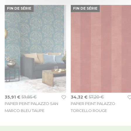
FIN DE SÉRIE
FIN DE SÉRIE
Prix Spécial
Prix Spécial
35,91 €
59,85 €
34,32 €
57,20 €
PAPIER PEINT PALAZZO SAN
PAPIER PEINT PALAZZO
MARCO BLEU TAUPE
TORCELLO ROUGE