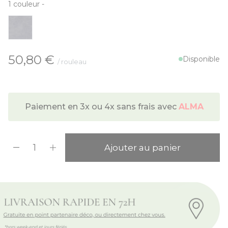
1
couleur
-
À partir de:
50,80 €
Disponible
/ rouleau
Paiement en 3x ou 4x sans frais avec
ALMA
Quantité
Ajouter au panier