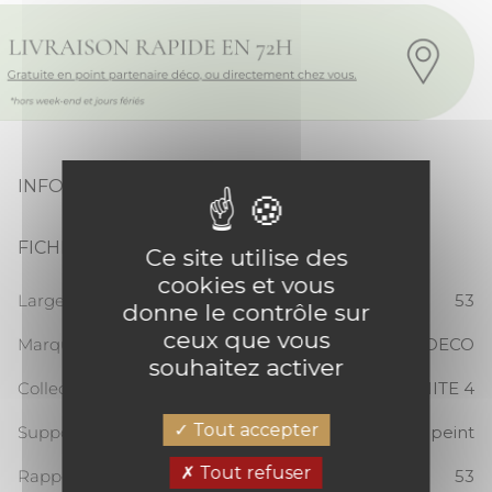
INFORMATIONS PRODUIT
FICHE TECHNIQUE
Ce site utilise des
cookies et vous
Largeur totale (cm)
53
donne le contrôle sur
ceux que vous
Marque
CASADECO
souhaitez activer
Collection
SO WHITE 4
Tout accepter
Support
Papier peint
Tout refuser
Rapport Vertical
53