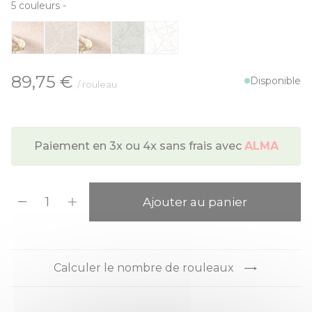
5
couleurs
-
À partir de:
89,75 €
Disponible
/ rouleau
Paiement en 3x ou 4x sans frais avec
ALMA
Quantité
Ajouter au panier
Calculer le nombre de rouleaux