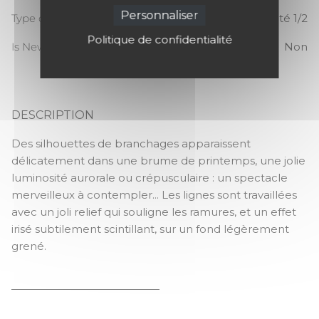
Personnaliser
Type de raccord
Raccord sauté 1/2
Politique de confidentialité
Is New
Non
DESCRIPTION
SO WHITE 4 ARBRE
Des silhouettes de branchages apparaissent
délicatement dans une brume de printemps, une jolie
luminosité aurorale ou crépusculaire : un spectacle
merveilleux à contempler... Les lignes sont travaillées
avec un joli relief qui souligne les ramures, et un effet
irisé subtilement scintillant, sur un fond légèrement
grené.