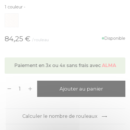
1
couleur
-
À partir de:
84,25 €
Disponible
/ rouleau
Paiement en 3x ou 4x sans frais avec
ALMA
Quantité
Ajouter au panier
Calculer le nombre de rouleaux