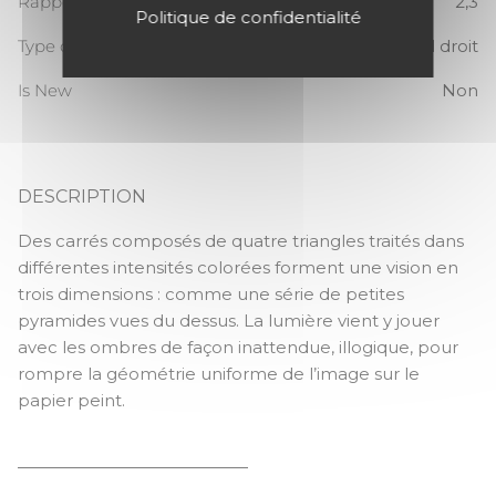
Rapport Vertical
2,3
Politique de confidentialité
Type de raccord
Raccord droit
Is New
Non
DESCRIPTION
SO WHITE 4 PRISME
Des carrés composés de quatre triangles traités dans
différentes intensités colorées forment une vision en
trois dimensions : comme une série de petites
pyramides vues du dessus. La lumière vient y jouer
avec les ombres de façon inattendue, illogique, pour
rompre la géométrie uniforme de l’image sur le
papier peint.