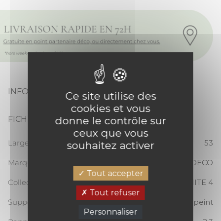
INFORMATIONS PRODUIT
Ce site utilise des
cookies et vous
donne le contrôle sur
FICHE TECHNIQUE
ceux que vous
Largeur totale (cm)
53
souhaitez activer
Marque
CASADECO
Tout accepter
Collection
SO WHITE 4
Tout refuser
Support
Papier peint
Personnaliser