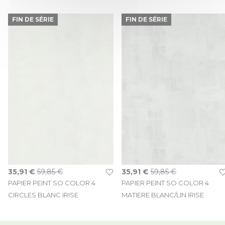
FIN DE SÉRIE
FIN DE SÉRIE
Prix Spécial
Prix Spécial
35,91 €
59,85 €
35,91 €
59,85 €
PAPIER PEINT SO COLOR 4
PAPIER PEINT SO COLOR 4
CIRCLES BLANC IRISE
MATIERE BLANC/LIN IRISE