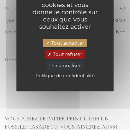
cookies et vous
Rapport Vertical
53
donne le contrôle sur
ceux que vous
Type de raccord
Raccord droit
souhaitez activer
Is New
Non
Tout accepter
Tout refuser
DESCRIPTION
Personnaliser
UTAH UNI FOSSILE
Politique de confidentialité
VOUS AIMEZ LE PAPIER PEINT UTAH UNI
FOSSILE CASADECO, VOUS AIMEREZ AUSSI