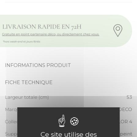
INFORMATIONS PRODUIT
FICHE TECHNIQUE
Largeur totale (cm)
53
Marque
CASADECO
Collection
SO COLOR 4
Ce site utilise des
Support
Papier peint