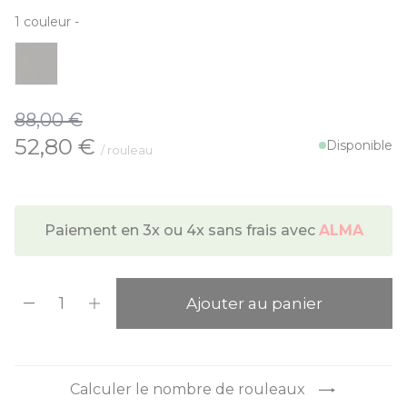
1
couleur
-
88,00 €
À partir de:
52,80 €
Disponible
/ rouleau
Paiement en 3x ou 4x sans frais avec
ALMA
Quantité
Ajouter au panier
Calculer le nombre de rouleaux