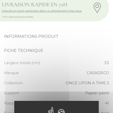
INFORMATIONS PRODUIT
FICHE TECHNIQUE
Largeur totale (cm)
53
Marque
CASADECO
Collection
ONCE UPON A TIME 2
Support
Papier peint
Rapport Vertical
41