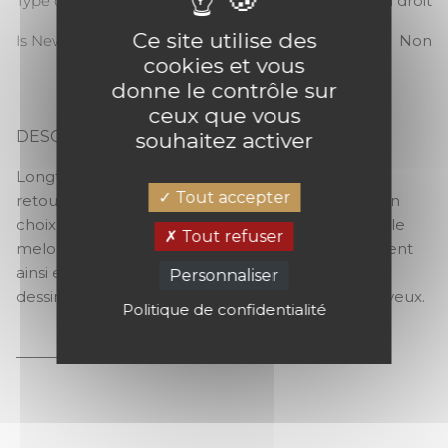
Type de raccord
Raccord droit
Ce site utilise des
Is New
Non
cookies et vous
donne le contrôle sur
ceux que vous
DESCRIPTION
souhaitez activer
VICHY
Longtemps cantonné aux nappes, le vichy fait un
Tout accepter
retour remarqué dans les collections. Il le doit à un
choix de couleurs audacieux, comme le céladon, le
Tout refuser
melon, le sauge ou le gris. Les lignes se superposent
ainsi en un charmant enchevêtrement coloré,
Personnaliser
dessinant des carreaux rectilignes mais pas ennuyeux.
Politique de confidentialité