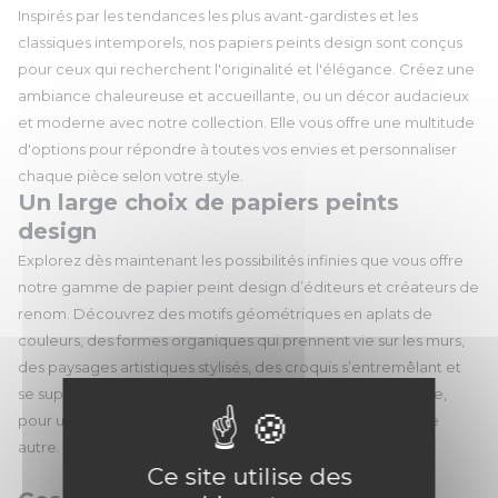
Inspirés par les tendances les plus avant-gardistes et les
classiques intemporels, nos papiers peints design sont conçus
pour ceux qui recherchent l'originalité et l'élégance. Créez une
ambiance chaleureuse et accueillante, ou un décor audacieux
et moderne avec notre collection. Elle vous offre une multitude
d'options pour répondre à toutes vos envies et personnaliser
chaque pièce selon votre style.
Un large choix de papiers peints
design
Explorez dès maintenant les possibilités infinies que vous offre
notre gamme de papier peint design d’éditeurs et créateurs de
renom. Découvrez des motifs géométriques en aplats de
couleurs, des formes organiques qui prennent vie sur les murs,
des paysages artistiques stylisés, des croquis s’entremêlant et
se superposant, des textures naturelles et bien plus encore,
pour une décoration intérieure qui ne ressemble à aucune
autre.
Ce site utilise des