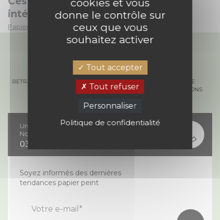
Ces papiers peints peuvent vous
cookies et vous
intéresser :
donne le contrôle sur
ceux que vous
Papiers peints design noir et blanc
souhaitez activer
Tout accepter
RETRAIT GRATUIT EN
PAIEMENT 100%
COMMANDE
Tout refuser
MAGASIN
SÉCURISÉ
D'ÉCHANTILLONS
Personnaliser
Politique de confidentialité
Une question ?
Notre équipe vous répond
03 74 02 81 82
Soyez informés des dernières
tendances papier peint
Votre e-mail*