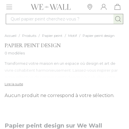
Allez au contenu
Quel papier peint cherchez-vous ?
Accueil
/
Produits
/
Papier peint
/
Motif
/
Papier peint design
PAPIER PEINT DESIGN
0 modèles
Transformez votre maison en un espace où design et art de
vivre cohabitent harmonieusement. Laissez-vous inspirer par
notre sélection de papiers peints design pour révéler votre
intérieur et affirmer votre style. Que vous aimiez les lignes pures
Lire la suite
ou les volumes atypiques, le mobilier au design contemporain
Aucun produit ne correspond à votre sélection.
ou au charme vintage, les matériaux bruts ou précieux, les
couleurs neutres ou pop, créez des espaces à votre image.
Papier peint design sur We Wall