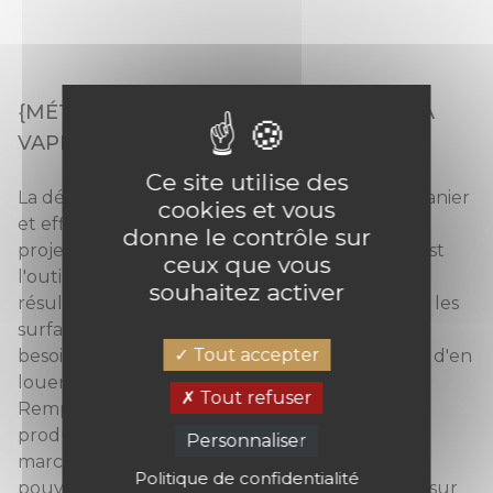
{MÉTHODE 3} AVEC UNE DÉCOLLEUSE À
VAPEUR
Ce site utilise des
La décolleuse à vapeur est un outil simple à manier
cookies et vous
et efficace. Il faut toutefois faire attention aux
donne le contrôle sur
projections de vapeur chaude. La décolleuse est
ceux que vous
l'outil utilisé par les professionnels. Il offre un
souhaitez activer
résultat rapide et impeccable. C'est l'idéal pour les
surfaces à détapisser supérieures à 20 m². Pas
Tout accepter
besoin d'acheter une décolleuse, il est possible d'en
louer une pour la journée ou le week-end.
Tout refuser
Remplissez le réservoir d'eau ou d'eau et de
produit de décollage, puis mettez l'appareil en
Personnaliser
marche. Une fois que l'eau est chaude, vous
Politique de confidentialité
pouvez commencer à appliquer la décolleuse sur