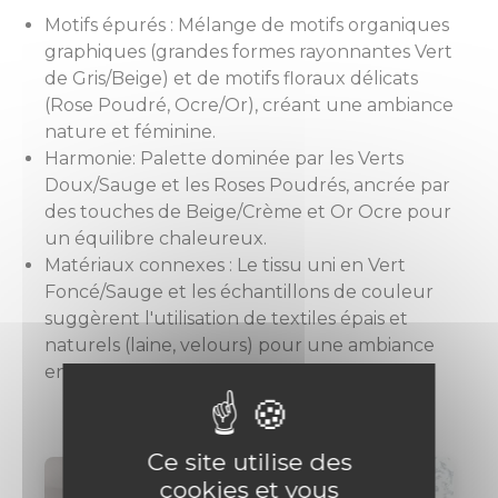
Motifs épurés : Mélange de motifs organiques
graphiques (grandes formes rayonnantes Vert
de Gris/Beige) et de motifs floraux délicats
(Rose Poudré, Ocre/Or), créant une ambiance
nature et féminine.
Harmonie: Palette dominée par les Verts
Doux/Sauge et les Roses Poudrés, ancrée par
des touches de Beige/Crème et Or Ocre pour
un équilibre chaleureux.
Matériaux connexes : Le tissu uni en Vert
Foncé/Sauge et les échantillons de couleur
suggèrent l'utilisation de textiles épais et
naturels (laine, velours) pour une ambiance
enveloppante.
Ce site utilise des
cookies et vous