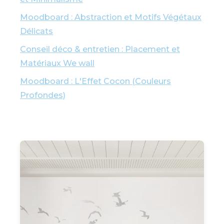
Moodboard : Abstraction et Motifs Végétaux
Délicats
Conseil déco & entretien : Placement et
Matériaux We wall
Moodboard : L'Effet Cocon (Couleurs
Profondes)