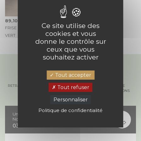
89,10 €
Ce site utilise des
FRISE GREEN WATERFALLS
cookies et vous
VERT
donne le contrôle sur
ceux que vous
souhaitez activer
Tout accepter
RETRAIT GRATUIT EN
PAIEMENT 100%
COMMANDE
Tout refuser
MAGASIN
SÉCURISÉ
D'ÉCHANTILLONS
Personnaliser
Politique de confidentialité
Une question ?
Notre équipe vous répond
03 74 02 81 82