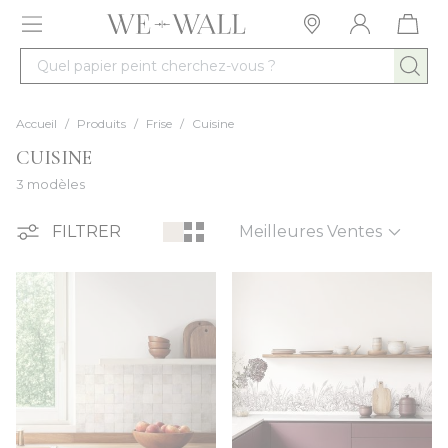
Allez au contenu
Quel papier peint cherchez-vous ?
Accueil
/
Produits
/
Frise
/
Cuisine
CUISINE
3 modèles
Trier par
FILTRER