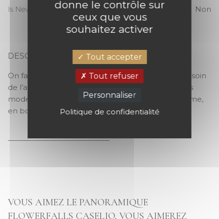
donne le contrôle sur
Is New
Non
ceux que vous
souhaitez activer
DESCRIPTION
Tout accepter
FLOWERFALLS
On fait une fleur à son intérieur (et celle-là pas besoin
Tout refuser
de l’arroser), les petites fleurs sont plus que jamais
Personnaliser
modernes et s’offrent en couleurs, en monochrome,
en bouquet, en cascade ou même en tête de lit.
Politique de confidentialité
VOUS AIMEZ LE PANORAMIQUE
FLOWERFALLS CASELIO, VOUS AIMEREZ