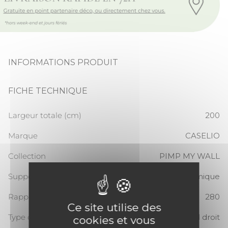
INFORMATIONS PRODUIT
FICHE TECHNIQUE
Largeur totale (cm)
200
Marque
CASELIO
Collection
PIMP MY WALL
Support
Panoramique
Rapport Vertical
280
Ce site utilise des
Type de raccord
Raccord droit
cookies et vous