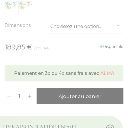
Dimensions
À partir de:
189,85 €
Disponible
/ rouleau
Paiement en 3x ou 4x sans frais avec
ALMA
Quantité
Ajouter au panier